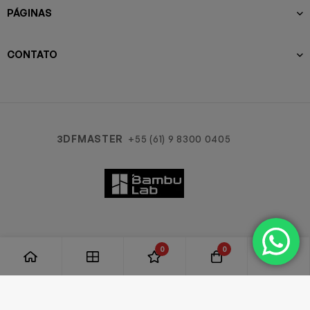
PÁGINAS
CONTATO
3DFMASTER
+55 (61) 9 8300 0405
0
0