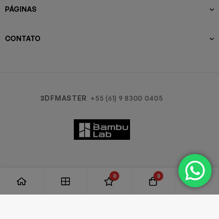
PÁGINAS
CONTATO
3DFMASTER
+55 (61) 9 8300 0405
0
0