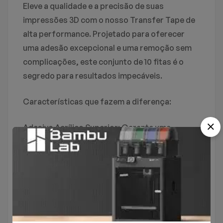
Não há nenhuma pergunta encontrado.
Eleve a qualidade e a precisão de suas
impressões 3D com o nosso Transfer Tape de
Não há comentários ainda.
alta performance. Projetado para oferecer
uma adesão excepcional e uma remoção sem
complicações, este conjunto de 10 fitas é o
segredo para resultados impecáveis.
Características que fazem a diferença:
Adesivo Acrílico Superior: Garante uma
fixação forte e duradoura, evitando
deformações e warping durante a impressão.
Tamanho Ideal: Cada folha de 12″x12″
(aproximadamente 30x30cm) oferece ampla
cobertura para diversas áreas de impressão.
Versatilidade Imbatível: Compatível com os