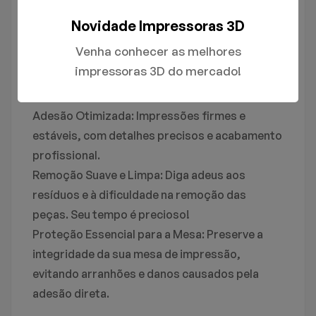
filamentos mais populares, incluindo PLA, ABS,
PETG e TPU. Liberdade para criar com
Novidade Impressoras 3D
qualquer material!
Venha conhecer as melhores
impressoras 3D do mercado!
Benefícios que você vai amar:
Adesão Otimizada: Impressões firmes e
estáveis, com detalhes precisos e acabamento
profissional.
Remoção Suave e Limpa: Diga adeus aos
resíduos e à dificuldade na remoção das
peças. Seu tempo é precioso!
Proteção Essencial para a Mesa: Preserve a
integridade da sua mesa de impressão,
evitando arranhões e danos causados pela
adesão direta.