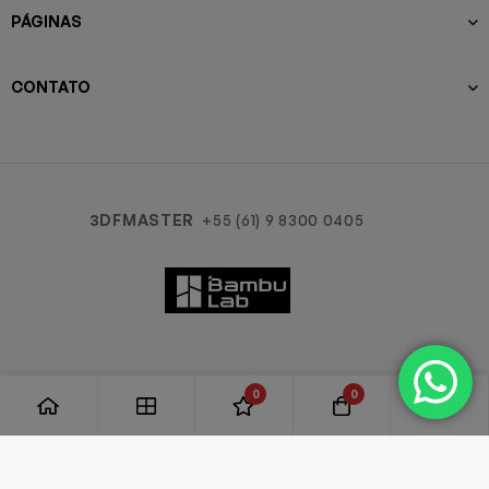
PÁGINAS
CONTATO
3DFMASTER
+55 (61) 9 8300 0405
0
0