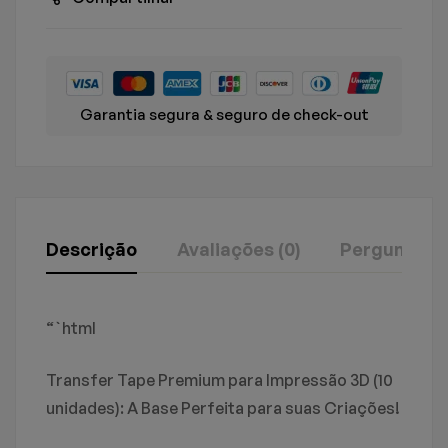
Garantia segura & seguro de check-out
Descrição
Avaliações (0)
Perguntas
Avaliação E Revisão
Perguntas & Respostas
“`html
Baseado em 0 avaliações
0
Perguntas
FAÇA UMA PERGUNTA
Transfer Tape Premium para Impressão 3D (10
unidades): A Base Perfeita para suas Criações!
ESCREVA UM COMENTÁRIO