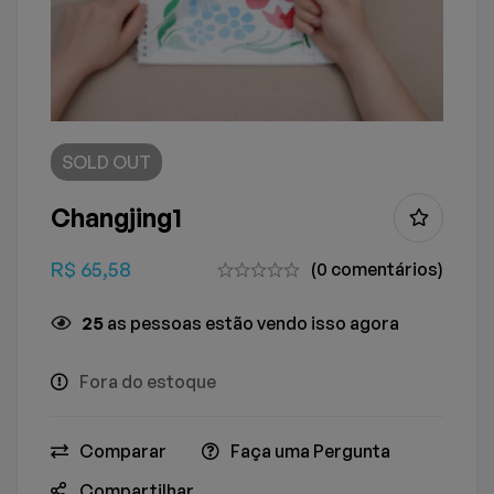
SOLD
OUT
Changjing1
R$
65,58
(0 comentários)
25
as pessoas estão vendo isso agora
Fora do estoque
Comparar
Faça uma Pergunta
Compartilhar