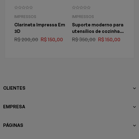
IMPRESSOS
IMPRESSOS
IMP
Clarineta Impressa Em
Suporte moderno para
Est
3D
utensílios de cozinha
Imp
com três recipientes
R$
200,00
R$
150,00
R$
350,00
R$
150,00
R$
3
CLIENTES
EMPRESA
PÁGINAS