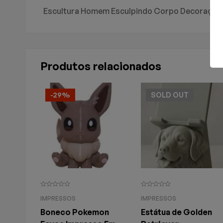
Avaliação E R
Perguntas & 
Escultura Homem Esculpindo Corpo Decoração N
Peso
1 kg
Dimensões
30 × 10 × 20 cm
0
Perguntas
Basead
Produtos relacionados
Não há comentários a
Não há nenhuma perg
-29%
SOLD
OUT
IMPRESSOS
IMPRESSOS
Boneco Pokemon
Estátua de Golden