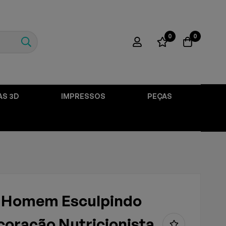
0
0
AS 3D
IMPRESSOS
PEÇAS
a Homem Esculpindo
oração Nutricionista