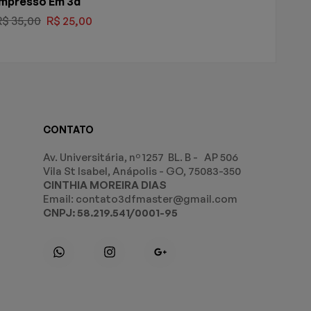
Impresso Em 3d
R$
35,00
R$
25,00
CONTATO
Av. Universitária, nº 1257 BL. B - AP 506
Vila St Isabel, Anápolis - GO, 75083-350
CINTHIA MOREIRA DIAS
Email: contato3dfmaster@gmail.com
CNPJ: 58.219.541/0001-95