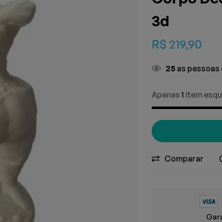
3d
R$
219,90
25
as pessoas 
Apenas
1
item esqu
Comparar
Gara