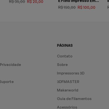
E Filho Impresso Em
R$
35,00
R$
20,00
3d
R$
150,00
R$
100,00
PÁGINAS
Contato
 Privacidade
Sobre
Impressoras 3D
Suporte
3DFMASTER
Makerworld
Guia de Filamentos
Acessórios