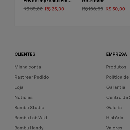
Eevee Impresso Em
Retriever
3d 5cm
R$
35,00
R$
25,00
R$
100,00
R$
50,00
CLIENTES
EMPRESA
Minha conta
Produtos
Rastrear Pedido
Política de
Loja
Garantia
Notícias
Centro de 
Bambu Studio
Galeria
Bambu Lab Wiki
História
Bambu Handy
Valores