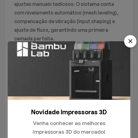
ajustes manuais tediosos. O sistema conta
com nivelamento automático (mesh leveling),
compensação de vibração (input shaping) e
ajuste de fluxo, garantindo uma primeira
camada perfeita.
* **Gestão de Filamento Descomplicada:**
Sistema com carregamento automático (auto-
loading), modo “backup” (que troca
automaticamente para outro rolo quando o
atual acaba) e leitura RFID para filamentos
oficiais.
### Ideal para:
Novidade Impressoras 3D
* **Impressão Multicor e Multimaterial:** Crie
Venha conhecer as melhores
peças com suportes solúveis (PVA) ou combine
impressoras 3D do mercado!