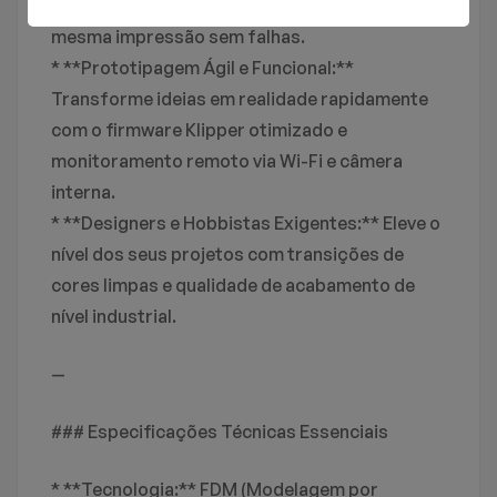
materiais rígidos e flexíveis (PETG + TPU) na
mesma impressão sem falhas.
* **Prototipagem Ágil e Funcional:**
Transforme ideias em realidade rapidamente
com o firmware Klipper otimizado e
monitoramento remoto via Wi-Fi e câmera
interna.
* **Designers e Hobbistas Exigentes:** Eleve o
nível dos seus projetos com transições de
cores limpas e qualidade de acabamento de
nível industrial.
—
### Especificações Técnicas Essenciais
* **Tecnologia:** FDM (Modelagem por