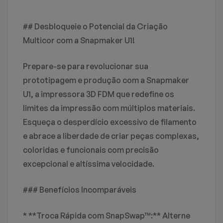
Avaliação E Revisão
Perguntas & Respostas
## Desbloqueie o Potencial da Criação
Multicor com a Snapmaker U1!
Baseado em 0 avaliações
0
Perguntas
FAÇA UMA PERGUNTA
Prepare-se para revolucionar sua
ESCREVA UM COMENTÁRIO
prototipagem e produção com a Snapmaker
Não há nenhuma pergunta encontrado.
U1, a impressora 3D FDM que redefine os
Não há comentários ainda.
limites da impressão com múltiplos materiais.
Esqueça o desperdício excessivo de filamento
e abrace a liberdade de criar peças complexas,
coloridas e funcionais com precisão
excepcional e altíssima velocidade.
### Benefícios Incomparáveis
* **Troca Rápida com SnapSwap™:** Alterne