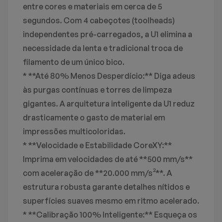
entre cores e materiais em cerca de 5
segundos. Com 4 cabeçotes (toolheads)
independentes pré-carregados, a U1 elimina a
necessidade da lenta e tradicional troca de
filamento de um único bico.
* **Até 80% Menos Desperdício:** Diga adeus
às purgas contínuas e torres de limpeza
gigantes. A arquitetura inteligente da U1 reduz
drasticamente o gasto de material em
impressões multicoloridas.
* **Velocidade e Estabilidade CoreXY:**
Imprima em velocidades de até **500 mm/s**
com aceleração de **20.000 mm/s²**. A
estrutura robusta garante detalhes nítidos e
superfícies suaves mesmo em ritmo acelerado.
* **Calibração 100% Inteligente:** Esqueça os