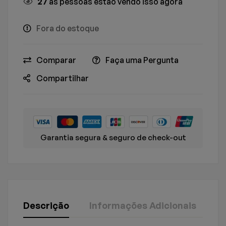
27
as pessoas estão vendo isso agora
Fora do estoque
Comparar
Faça uma Pergunta
Compartilhar
Garantia segura & seguro de check-out
Descrição
Informações Adicionais
Av