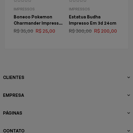
IMPRESSOS
IMPRESSOS
IMP
Boneco Pokemon
Estatua Budha
Per
Charmander Impresso
Impresso Em 3d 24cm
Bun
Em 3d 5cm
R$
35,00
R$
25,00
R$
300,00
R$
200,00
R$
3
CLIENTES
EMPRESA
PÁGINAS
CONTATO