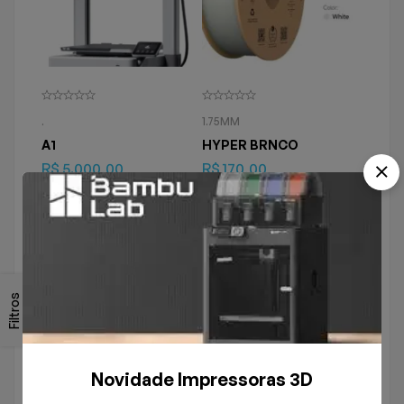
.
1.75MM
A1
HYPER BRNCO
R$
5.000,00
R$
170,00
SOLD
OUT
SOLD
OUT
Filtros
Novidade Impressoras 3D