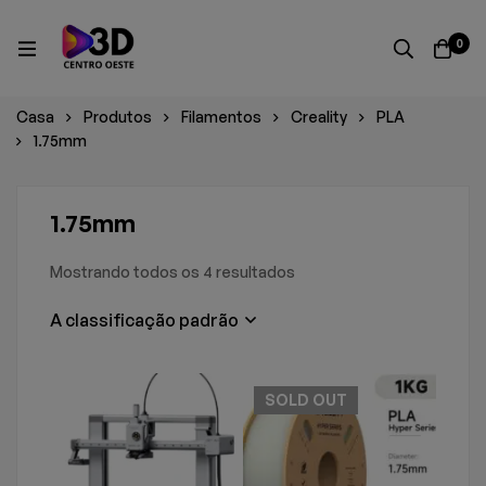
0
Casa
Produtos
Filamentos
Creality
PLA
1.75mm
1.75mm
Mostrando todos os 4 resultados
A classificação padrão
SOLD
OUT