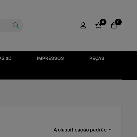
0
0
AS 3D
IMPRESSOS
PEÇAS
A classificação padrão