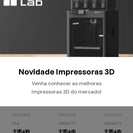
1.75MM
PLA
PLA
O
HYPER BRNCO
IMG 6072 拷贝
IMG 6072 
R$
170,00
R$
149,90
R$
149,90
SOLD
OUT
SOLD
OUT
SOLD
OUT
Novidade Impressoras 3D
Venha conhecer as melhores
impressoras 3D do mercado!
PLA
CREALITY
CREALITY
主图4粉
主图4肉
主图4肉