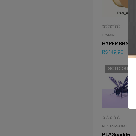
1.75MM
HYPER BRNC
R$
149,90
SOLD
OUT
PLA ESPECIAL
PLASparkle