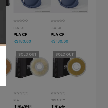
PLA-CF
PLA-CF
拷贝
PLA CF
PLA CF
R$
180,00
R$
180,00
SOLD
OUT
SOLD
OUT
PLA
CREALITY
主图4透明
主图4金