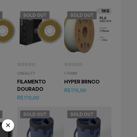
SOLD
OUT
SOLD
OUT
CREALITY
1.75MM
FILAMENTO
HYPER BRNCO
DOURADO
R$
170,00
R$
170,00
SOLD
OUT
SOLD
OUT