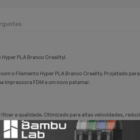
rguntas
evisão
Respostas
o Hyper PLA Branco Creality!
o em 0 avaliações
ESCREV
FA
 com o Filamento Hyper PLA Branco Creality. Projetado par
sua impressora FDM a um novo patamar.
inda.
unta encontrado.
ificar a qualidade. Otimizado para altas velocidades, red
1.75mm ±0.03mm garante uma extrusão precisa e camadas un