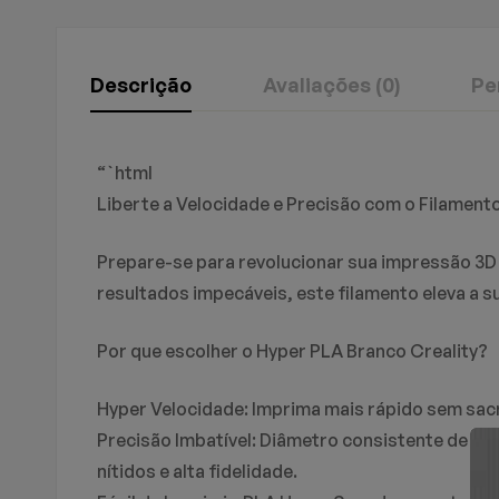
Descrição
Avaliações (0)
Pe
Avaliação E R
Perguntas & 
“`html
Liberte a Velocidade e Precisão com o Filament
0
Perguntas
Basead
Prepare-se para revolucionar sua impressão 3D
resultados impecáveis, este filamento eleva a 
Não há comentários a
Não há nenhuma perg
Por que escolher o Hyper PLA Branco Creality?
Hyper Velocidade: Imprima mais rápido sem sacr
Precisão Imbatível: Diâmetro consistente de 
nítidos e alta fidelidade.