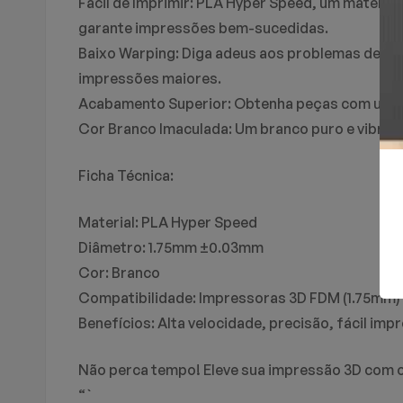
Fácil de Imprimir: PLA Hyper Speed, um material 
garante impressões bem-sucedidas.
Baixo Warping: Diga adeus aos problemas de w
impressões maiores.
Acabamento Superior: Obtenha peças com um ac
Cor Branco Imaculada: Um branco puro e vibrant
Ficha Técnica:
Material: PLA Hyper Speed
Diâmetro: 1.75mm ±0.03mm
Cor: Branco
Compatibilidade: Impressoras 3D FDM (1.75mm)
Benefícios: Alta velocidade, precisão, fácil im
Não perca tempo! Eleve sua impressão 3D com o
“`