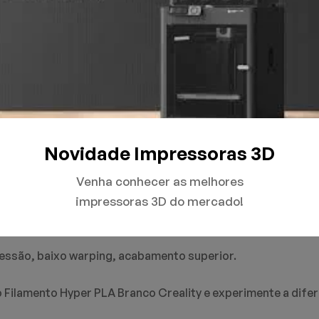
incrivelmente fácil de usar, ideal tanto para iniciantes quan
arping! A formulação especial do PLA Hyper Speed minimi
abamento liso e profissional, prontas para uso ou pós-p
e que realça os detalhes de suas criações.
Novidade Impressoras 3D
Venha conhecer as melhores
impressoras 3D do mercado!
pressão, baixo warping, acabamento superior.
 Filamento Hyper PLA Branco Creality e experimente a dife