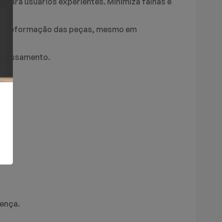
to para usuários experientes. Minimiza falhas e
za a deformação das peças, mesmo em
rocessamento.
rença.