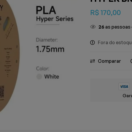
R$
170,00
26
as pessoas 
Fora do estoq
Comparar
Gara