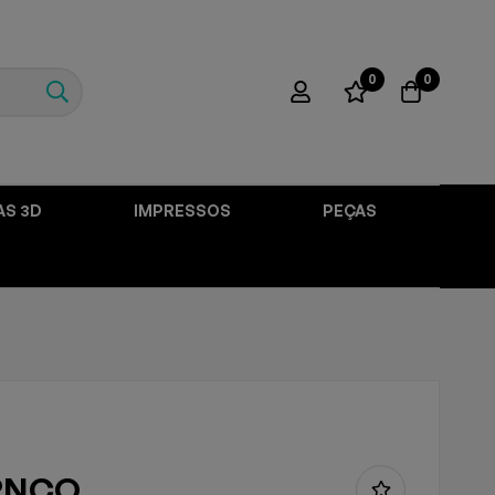
0
0
AS 3D
IMPRESSOS
PEÇAS
RNCO