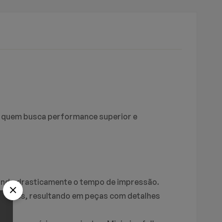
A UM COMENTÁRIO
ÇA UMA PERGUNTA
a quem busca performance superior e
uzindo drasticamente o tempo de impressão.
iformes, resultando em peças com detalhes