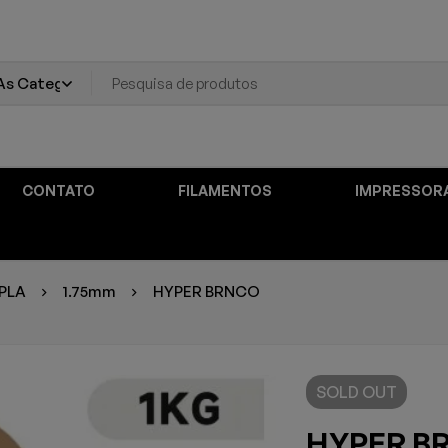
CONTATO
FILAMENTOS
IMPRESSOR
PLA
1.75mm
HYPER BRNCO
SOLD
OUT
HYPER B