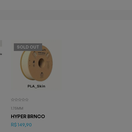
SOLD
OUT
1.75MM
HYPER BRNCO
R$
149,90