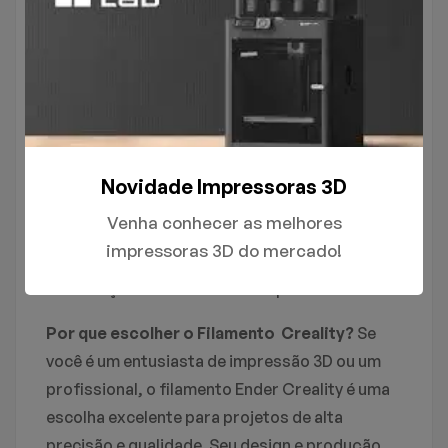
Consistência de Impressão:
O filamento
possui um diâmetro preciso e constante,
evitando entupimentos e falhas durante o
processo de impressão.
Variedade de Cores:
Disponível em uma
gama de cores vibrantes, permitindo que
Novidade Impressoras 3D
você crie modelos 3D incríveis e detalhados.
Venha conhecer as melhores
Fácil de Usar:
Fácil manuseio e excelente
impressoras 3D do mercado!
desempenho, mesmo para quem está
começando no mundo da impressão 3D.
Por que escolher o Filamento Creality?
Se
você é um entusiasta de impressão 3D ou um
profissional, o filamento Ender Creality é uma
escolha excelente para projetos de alta
precisão e qualidade. Seu design e produção