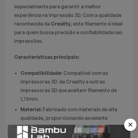
especialmente para garantir a melhor
Não há nenhuma pergunta encontrado.
experiência na impressão 3D. Com a qualidade
Não há comentários ainda.
reconhecida da
Creality
, este filamento é ideal
para quem busca precisão e confiabilidade nas
impressões.
Características principais:
Compatibilidade:
Compatível com as
impressoras 3D da Creality e outras
impressoras 3D que aceitam filamento de
1,75mm.
Material:
Fabricado com materiais de alta
qualidade, proporcionando excelente
aderência à mesa de impressão e
acabamento superior.