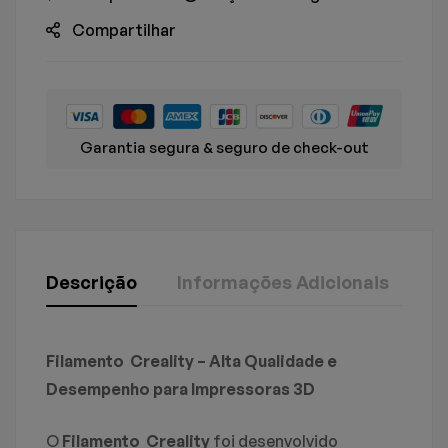
Compartilhar
Garantia segura & seguro de check-out
Descrição
Informações Adicionais
S
Creality
Avaliação E Revisão
Perguntas & Respostas
Filamento Creality – Alta Qualidade e
Peso
1,250 kg
Desempenho para Impressoras 3D
Baseado em 0 avaliações
Dimensões
23 × 6 × 23 cm
0
Perguntas
FAÇA UMA PERGUNTA
O
Filamento Creality
foi desenvolvido
ESCREVA UM COMENTÁRIO