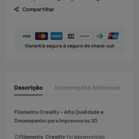
Compartilhar
Garantia segura & seguro de check-out
Descrição
Informações Adicionais
S
Creality
Avaliação E Revisão
Perguntas & Respostas
Filamento Creality – Alta Qualidade e
Peso
1,250 kg
Desempenho para Impressoras 3D
Baseado em 0 avaliações
Dimensões
23 × 6 × 23 cm
0
Perguntas
FAÇA UMA PERGUNTA
O
Filamento Creality
foi desenvolvido
ESCREVA UM COMENTÁRIO