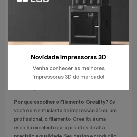
Consistência de Impressão:
O filamento
possui um diâmetro preciso e constante,
evitando entupimentos e falhas durante o
processo de impressão.
Variedade de Cores:
Disponível em uma
gama de cores vibrantes, permitindo que
Novidade Impressoras 3D
você crie modelos 3D incríveis e detalhados.
Venha conhecer as melhores
Fácil de Usar:
Fácil manuseio e excelente
impressoras 3D do mercado!
desempenho, mesmo para quem está
começando no mundo da impressão 3D.
Por que escolher o Filamento Creality?
Se
você é um entusiasta de impressão 3D ou um
profissional, o filamento Creality é uma
escolha excelente para projetos de alta
precisão e qualidade. Seu design e produção