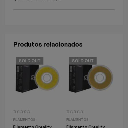
Produtos relacionados
SOLD
OUT
SOLD
OUT
FILAMENTOS
FILAMENTOS
FIL
Filamento Creality
Filamento Creality