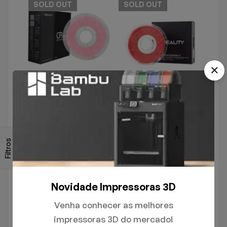
SOLD
OUT
SOLD
OUT
FILAMENTOS
FILAMENTOS
Filamento Creality Pink
Filamento Creality Red
R$
199,00
R$
149,90
R$
199,00
R$
149,90
Filtros
SOLD
OUT
SOLD
OUT
Novidade Impressoras 3D
Venha conhecer as melhores
impressoras 3D do mercado!