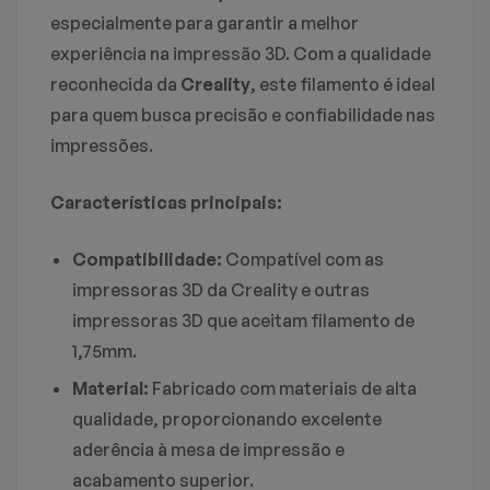
especialmente para garantir a melhor
Não há nenhuma pergunta encontrado.
experiência na impressão 3D. Com a qualidade
Não há comentários ainda.
reconhecida da
Creality
, este filamento é ideal
para quem busca precisão e confiabilidade nas
impressões.
Características principais:
Compatibilidade:
Compatível com as
impressoras 3D da Creality e outras
impressoras 3D que aceitam filamento de
1,75mm.
Material:
Fabricado com materiais de alta
qualidade, proporcionando excelente
aderência à mesa de impressão e
acabamento superior.