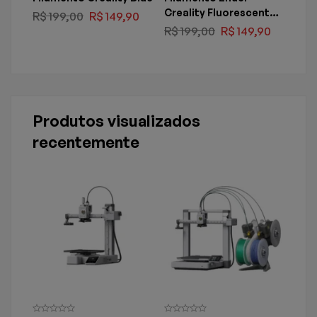
Creality Fluorescent
R$
199,00
R$
149,90
R$
1
Green
R$
199,00
R$
149,90
Produtos visualizados
recentemente
-