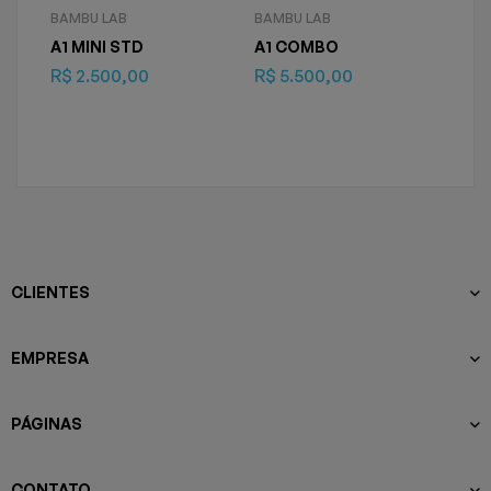
BAMBU LAB
BAMBU LAB
BAM
A1 MINI STD
A1 COMBO
Imp
Bam
R$
2.500,00
R$
5.500,00
AMS
R$
1
R$
1
CLIENTES
EMPRESA
PÁGINAS
CONTATO