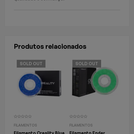
Produtos relacionados
SOLD
OUT
SOLD
OUT
FILAMENTOS
FILAMENTOS
FIL
Filamento Creality Blue
Filamento Ender