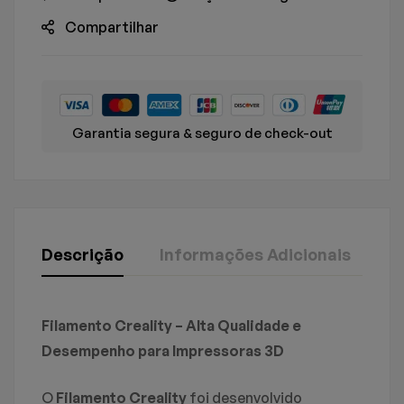
Compartilhar
Garantia segura & seguro de check-out
Descrição
Informações Adicionais
S
Creality
Avaliação E Revisão
Perguntas & Respostas
Filamento Creality – Alta Qualidade e
Peso
1,250 kg
Desempenho para Impressoras 3D
Baseado em 0 avaliações
Dimensões
23 × 6 × 23 cm
0
Perguntas
FAÇA UMA PERGUNTA
O
Filamento Creality
foi desenvolvido
ESCREVA UM COMENTÁRIO