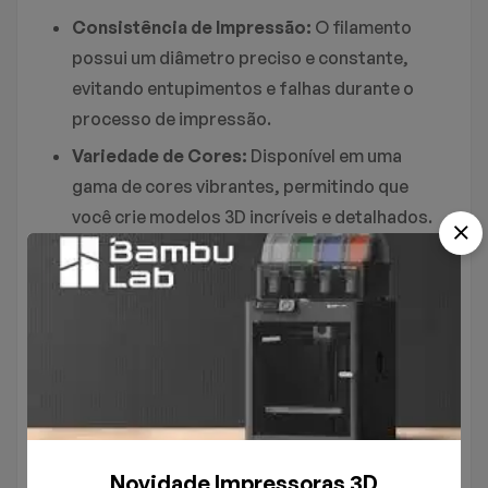
Consistência de Impressão:
O filamento
possui um diâmetro preciso e constante,
evitando entupimentos e falhas durante o
processo de impressão.
Variedade de Cores:
Disponível em uma
gama de cores vibrantes, permitindo que
você crie modelos 3D incríveis e detalhados.
Fácil de Usar:
Fácil manuseio e excelente
desempenho, mesmo para quem está
começando no mundo da impressão 3D.
Por que escolher o Filamento Creality?
Se
você é um entusiasta de impressão 3D ou um
profissional, o filamento Ender Creality é uma
escolha excelente para projetos de alta
Novidade Impressoras 3D
precisão e qualidade. Seu design e produção