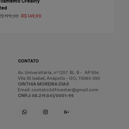
ilamento Creality
Red
R$
199,00
R$
149,90
CONTATO
Av. Universitária, nº 1257 BL. B - AP 506
Vila St Isabel, Anápolis - GO, 75083-350
CINTHIA MOREIRA DIAS
Email: contato3dfmaster@gmail.com
CNPJ: 58.219.541/0001-95