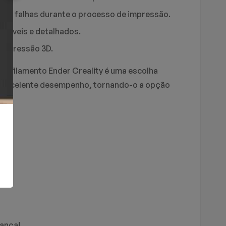
s e falhas durante o processo de impressão.
críveis e detalhados.
impressão 3D.
 o filamento Ender Creality é uma escolha
 e excelente desempenho, tornando-o a opção
iança!