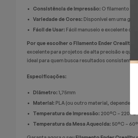
Consistência de Impressão:
O filamento pos
Variedade de Cores:
Disponível em uma gama 
Fácil de Usar:
Fácil manuseio e excelente d
Por que escolher o Filamento Ender Creality?
S
excelente para projetos de alta precisão e qu
ideal para quem busca resultados consistentes.
Especificações:
Diâmetro:
1,75mm
Material:
PLA (ou outro material, dependendo
Temperatura de Impressão:
200°C – 220°C
Temperatura da Mesa Aquecida:
50°C – 60
Garanta agora o seu
Filamento Ender Creality
e