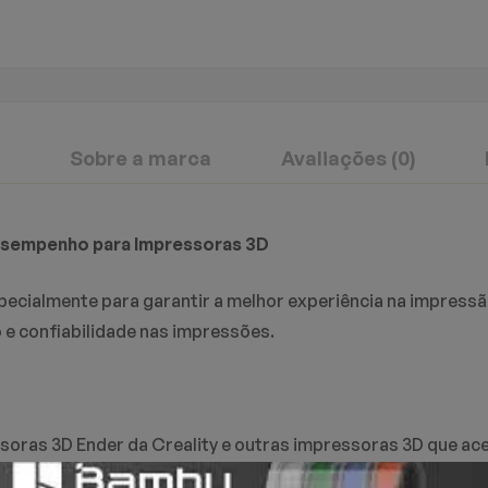
Sobre a marca
Avaliações (0)
evisão
Respostas
 Desempenho para Impressoras 3D
pecialmente para garantir a melhor experiência na impress
o em 0 avaliações
ESCREV
FA
 e confiabilidade nas impressões.
inda.
unta encontrado.
oras 3D Ender da Creality e outras impressoras 3D que ace
alidade, proporcionando excelente aderência à mesa de im