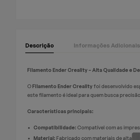
Descrição
Informações Adicionais
Creality
Avaliação E R
Perguntas & 
Filamento Ender Creality – Alta Qualidade e
Peso
1,250 kg
Dimensões
23 × 6 × 23 cm
O
Filamento Ender Creality
foi desenvolvido es
0
Perguntas
Basead
este filamento é ideal para quem busca precisão
Características principais:
Não há comentários a
Não há nenhuma perg
Compatibilidade:
Compatível com as impress
Material:
Fabricado com materiais de alta qu