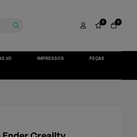
0
0
AS 3D
IMPRESSOS
PEÇAS
 Ender Creality