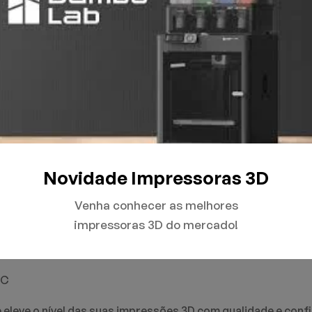
sui um diâmetro preciso e constante, evitando entupimento
de cores vibrantes, permitindo que você crie modelos 3D in
esempenho, mesmo para quem está começando no mundo da 
e você é um entusiasta de impressão 3D ou um profissional,
alidade. Seu design e produção são focados em durabilidade
Novidade Impressoras 3D
Venha conhecer as melhores
impressoras 3D do mercado!
 da variação escolhida)
°C
 eleve o nível das suas impressões 3D com qualidade e conf