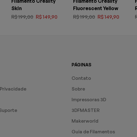
Filamento Creality
Filamento Creality
F
Skin
Fluorescent Yellow
R$
199,00
R$
149,90
R$
199,00
R$
149,90
PÁGINAS
Contato
 Privacidade
Sobre
Impressoras 3D
Suporte
3DFMASTER
Makerworld
Guia de Filamentos