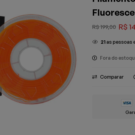
Fluoresc
R$
14
R$
199,00
21
as pessoas e
Fora do estoq
Comparar
Gara