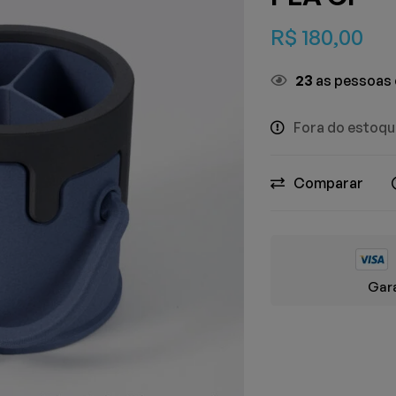
R$
180,00
23
as pessoas 
Fora do estoq
Comparar
Gara