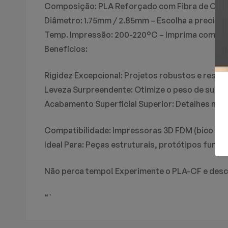
Composição: PLA Reforçado com Fibra de Carbo
Diâmetro: 1.75mm / 2.85mm – Escolha a precisão
Temp. Impressão: 200-220°C – Imprima com a f
Benefícios:
Rigidez Excepcional: Projetos robustos e resis
Leveza Surpreendente: Otimize o peso de suas
Acabamento Superficial Superior: Detalhes nítid
Compatibilidade: Impressoras 3D FDM (bico en
Ideal Para: Peças estruturais, protótipos funcio
Não perca tempo! Experimente o PLA-CF e descub
“`