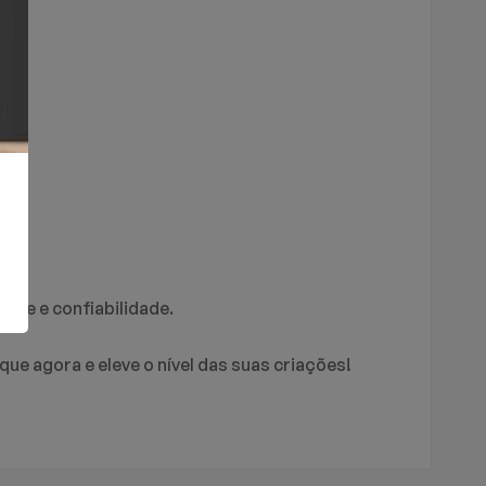
-CF!
dade e confiabilidade.
e agora e eleve o nível das suas criações!