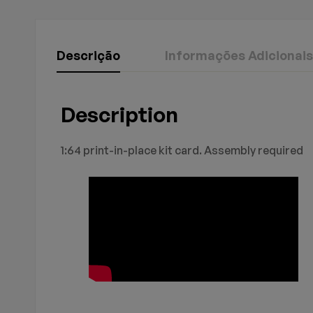
Descrição
Informações Adicionais
Avaliação E R
Perguntas & 
Description
Peso
1 kg
Dimensões
30 × 10 × 20 cm
1:64 print-in-place kit card. Assembly required
0
Perguntas
Basead
Não há comentários a
Não há nenhuma perg