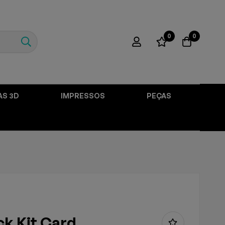
0
0
AS 3D
IMPRESSOS
PEÇAS
k Kit Card