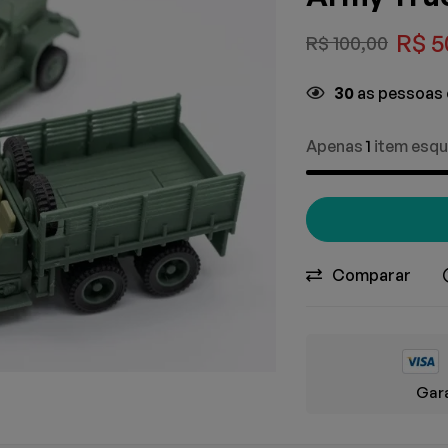
R$
5
R$
100,00
30
as pessoas 
Apenas
1
item esqu
Comparar
Gara