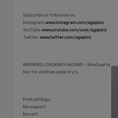
Subscribe or follow me on:
Instagram:
www.instagram.com/agepbiz
YouTube:
www.youtube.com/user/agepbiz
Twitter:
www.twitter.com/agepbiz
WARNING: CHOKING HAZARD – Small parts
Not for children under 8 yrs.
Printsettings:
No support
No raft