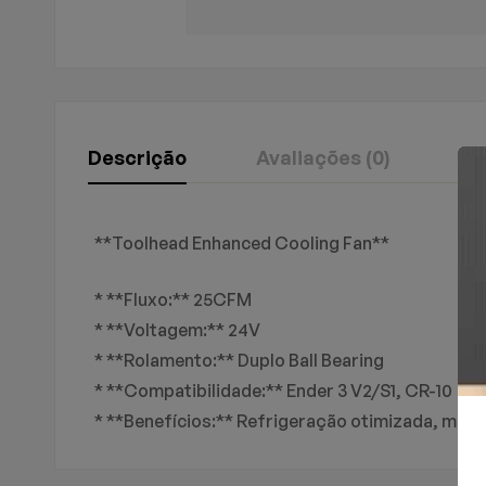
Descrição
Avaliações (0)
Pe
Avaliação E R
Perguntas & 
**Toolhead Enhanced Cooling Fan**
* **Fluxo:** 25CFM
0
Perguntas
Basead
* **Voltagem:** 24V
* **Rolamento:** Duplo Ball Bearing
* **Compatibilidade:** Ender 3 V2/S1, CR-10
Não há comentários a
Não há nenhuma perg
* **Benefícios:** Refrigeração otimizada, mel