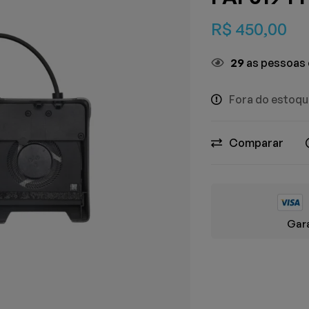
R$
450,00
29
as pessoas 
Fora do estoq
Comparar
Gara