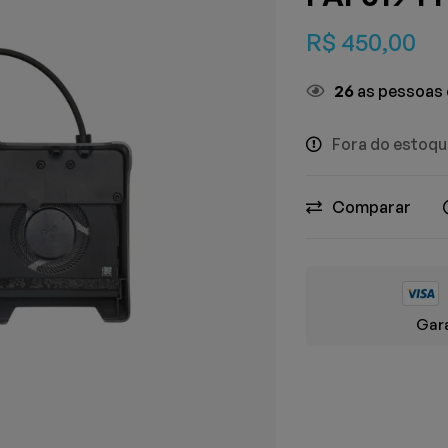
R$
450,00
26
as pessoas 
Fora do estoq
Comparar
Gara