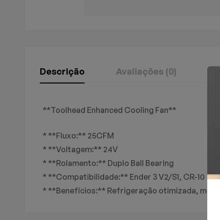
Descrição
Avaliações (0)
Pe
Avaliação E R
Perguntas & 
**Toolhead Enhanced Cooling Fan**
* **Fluxo:** 25CFM
0
Perguntas
Basead
* **Voltagem:** 24V
* **Rolamento:** Duplo Ball Bearing
* **Compatibilidade:** Ender 3 V2/S1, CR-10
Não há comentários a
Não há nenhuma perg
* **Benefícios:** Refrigeração otimizada, mel