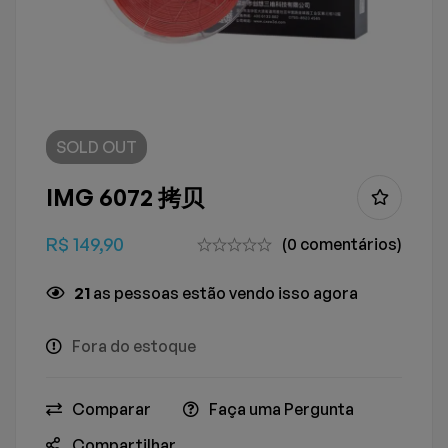
SOLD
OUT
IMG 6072 拷贝
R$
149,90
(0 comentários)
21
as pessoas estão vendo isso agora
Fora do estoque
Comparar
Faça uma Pergunta
Compartilhar