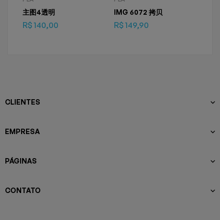
主图4透明
IMG 6072 拷贝
主图
R$
140,00
R$
149,90
R$
1
CLIENTES
EMPRESA
PÁGINAS
CONTATO