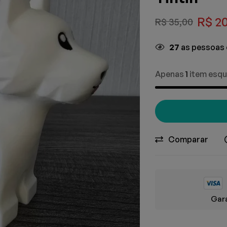
R$
20
R$
35,00
27
as pessoas 
Apenas
1
item esqu
Comparar
Gara