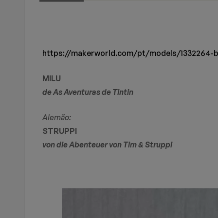
Avaliação E R
Perguntas & 
Peso
1 kg
Dimensões
30 × 10 × 20 cm
https://makerworld.com/pt/models/1332264-bi
0
Perguntas
Basead
MILU
de As Aventuras de Tintin
Não há comentários a
Não há nenhuma perg
Alemão:
STRUPPI
von die Abenteuer von Tim & Struppi