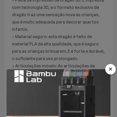
Não há nenhuma pergunta encontrado.
com tecnologia 3D, e o formato exclusivo de
Não há comentários ainda.
dragão traz uma sensação nova às crianças,
que é muito adequada para decorar quartos
infantis.
– Material seguro: este dragão é feito de
material PLA de alta qualidade, que é seguro
para as crianças brincarem. E é forte e durável,
o suficiente para uso prolongado.
– Articulações móveis: As articulações da
coluna vertebral deste dragão 3D são móveis.
Você pode ajustar e alterar seu formato de
acordo com suas necessidades, o que é muito
conveniente.
– Leve e conveniente: o material PLA de alta
qualidade o torna muito leve, permitindo
carregá-lo com você e é fácil de guardar e