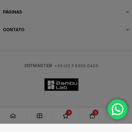
PÁGINAS
CONTATO
3DFMASTER
+55 (61) 9 8300 0405
0
0