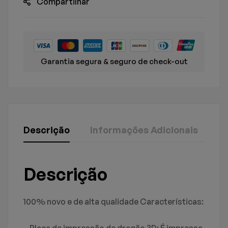
Compartilhar
Garantia segura & seguro de check-out
Descrição
Informações Adicionais
Av
Avaliação E Revisão
Perguntas & Respostas
Descrição
Dimensões
30 × 10 × 20 cm
Baseado em 0 avaliações
0
Perguntas
FAÇA UMA PERGUNTA
100% novo e de alta qualidade Características:
ESCREVA UM COMENTÁRIO
– Placa de impressão de dragão 3D: É impressa