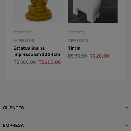
IMPRESSOS
IMPRESSOS
IMP
Estatua Budha
Tintin
Est
Impresso Em 3d 24cm
Ret
R$
35,00
R$
20,00
R$
300,00
R$
200,00
R$
1
CLIENTES
EMPRESA