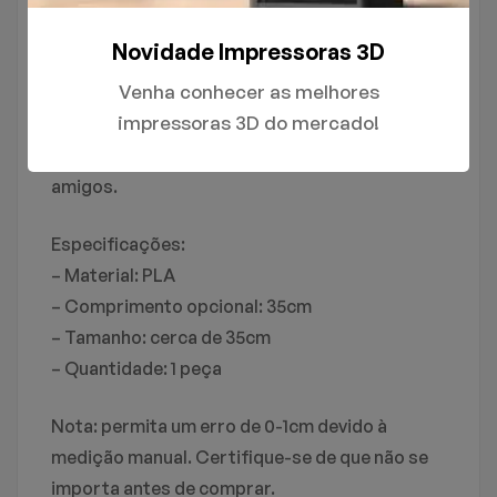
brincar.
Novidade Impressoras 3D
Presentes criativos: dragões conjuntos
Venha conhecer as melhores
impressos em 3D podem ser usados como
impressoras 3D do mercado!
presentes de aniversário para crianças, casais
e amigos. É um presente criativo para família e
amigos.
Especificações:
– Material: PLA
– Comprimento opcional: 35cm
– Tamanho: cerca de 35cm
– Quantidade: 1 peça
Nota: permita um erro de 0-1cm devido à
medição manual. Certifique-se de que não se
importa antes de comprar.