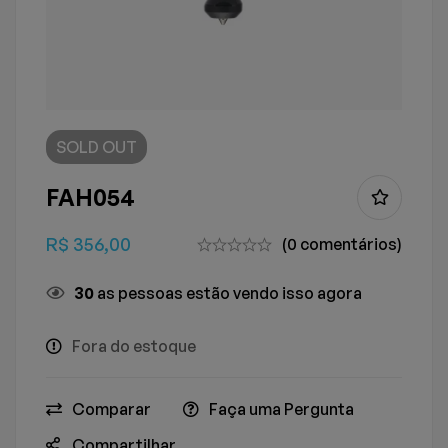
SOLD
OUT
FAH054
R$
356,00
(0 comentários)
21
as pessoas estão vendo isso agora
Fora do estoque
Comparar
Faça uma Pergunta
Compartilhar